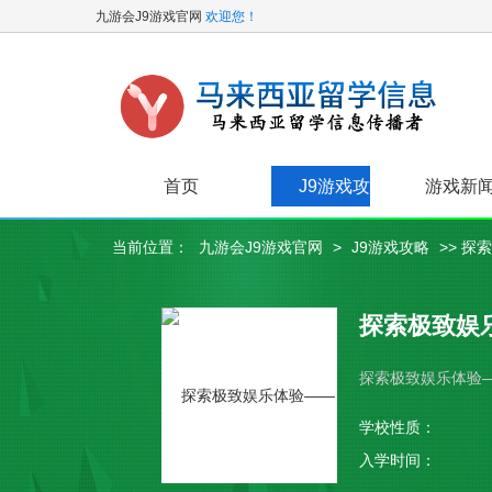
九游会J9游戏官网
欢迎您！
首页
J9游戏攻
游戏新
当前位置：
九游会J9游戏官网
>
J9游戏攻略
>> 探
略
探索极致娱
探索极致娱乐体验—
学校性质：
入学时间：