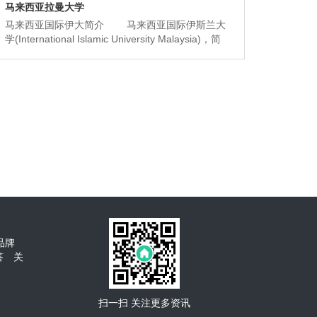
马来西亚拉曼大学
会官方网址
九游
马来西亚国际伊大简介 马来西亚国际伊斯兰大
学(International Islamic University Malaysia)，简
称IIUM，由马来西亚
九游会备用
品牌
答
关
扫一扫 关注更多资讯