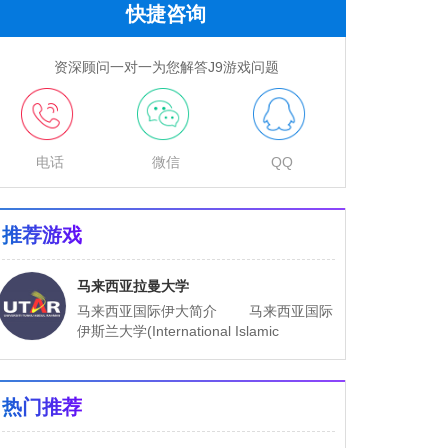
快捷咨询
资深顾问一对一为您解答J9游戏问题
电话
微信
QQ
推荐游戏
马来西亚拉曼大学
马来西亚国际伊大简介 马来西亚国际
伊斯兰大学(International Islamic
University Malaysia)，简称IIUM，由马来
西亚
热门推荐