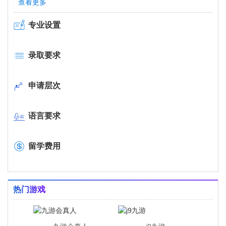
查看更多
过是无稽之谈？让我们来逐步剖析这个问题。
专业设置
J9九游会是什么？
了解J9九游会的背景非常重要。J9九游会是一家知名的在线
录取要求
娱乐平台，提供多种博彩、游戏、电子竞技等服务。该平台
自成立以来，一直以其丰富的游戏种类和较高的用户体验著
申请层次
称。在亚洲及全球市场上，J9九游会拥有大量用户，并且平
台定期推出各种优惠活动，吸引了大量的玩家参与。
不过，正因为在线娱乐平台的特殊性，加上涉及资金交易，
语言要求
很多平台都会面临“跑路”的质疑和负面消息传播。这类传闻不
仅会影响平台的信誉度，还会打击用户信心。而J9九游会作
留学费用
为行业中的佼佼者，自然也未能幸免于这些质疑。
近期传闻如何产生？
关于J9九游会跑路的传闻，多半源于个别用户的负面反馈或
热门游戏
者提现延迟等问题。部分用户可能在平台使用过程中遇到了
一些技术问题，导致无法及时提现，这类情况在任何一个大
型的在线娱乐平台都是可能发生的。而当个别问题没有得到