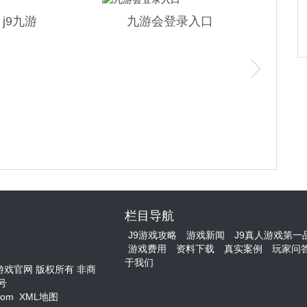
j9九游
九游会登录入口
九游
官方网站
栏目导航
始注重自己的官方网站建设，以便更好地服务客户，展
J9游戏攻略
游戏新闻
J9真人游戏第一
网站无疑是其中的佼佼者，凭借其丰富的内容与高效的服
游戏费用
资料下载
真实案例
玩家问
九游会(中国贵宾区)集团官方网站的背景、功能、服务、
于我们
一平台的独特魅力。
游会J9游戏官网 版权所有 非商
x号
.com
XML地图