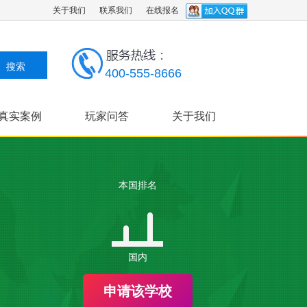
关于我们
联系我们
在线报名
400-555-8666
真实案例
玩家问答
关于我们
本国排名
国内
申请该学校