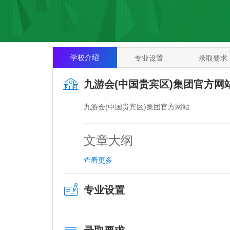
学校介绍
专业设置
录取要求
九游会(中国贵宾区)集团官方网
九游会(中国贵宾区)集团官方网站
文章大纲
查看更多
H1: 九游会(中国贵宾区)集团官方网站简介
H2: 九游会(中国贵宾区)集团背景
专业设置
H3: 九游会的历史沿革
H4: 公司成立的初衷与愿景
H2: 九游会(中国贵宾区)集团官方网站的功能