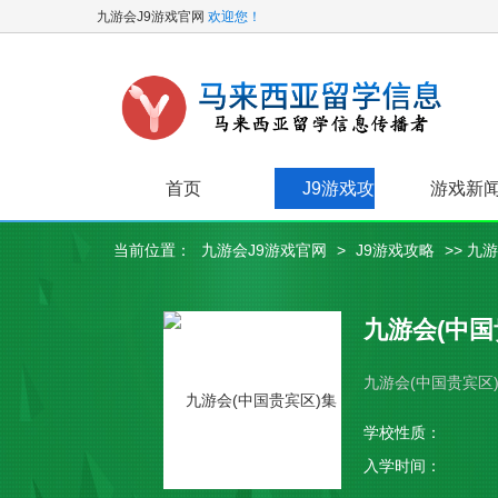
九游会J9游戏官网
欢迎您！
首页
J9游戏攻
游戏新
当前位置：
九游会J9游戏官网
>
J9游戏攻略
>> 九
略
九游会(中国
九游会(中国贵宾区
学校性质：
入学时间：