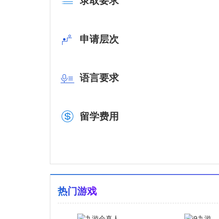
录取要求
H2: 九游会J9赌神赛的游
H3: 捕鱼游戏
H3: 纸牌类游戏
申请层次
H3: 体育博彩
H2: 九游会J9赌神赛的参
语言要求
H3: 赛前准备
H3: 参赛流程
H3: 奖励制度
留学费用
H2: 为什么选择九游会J9
H3: 高质量的游戏体验
H3: 优惠与奖励
H3: 安全与信任
H2: 九游会J9赌神赛的参
热门游戏
H3: 注册与登录