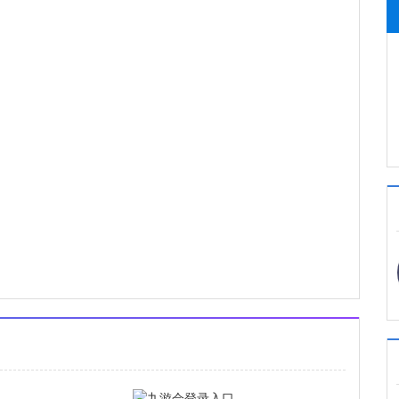
戏类型
赛规则
赌神赛？
与步骤