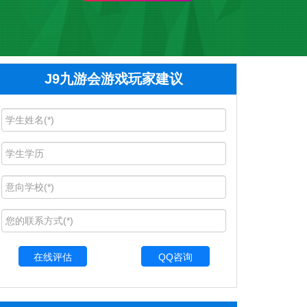
J9九游会游戏玩家建议
QQ咨询