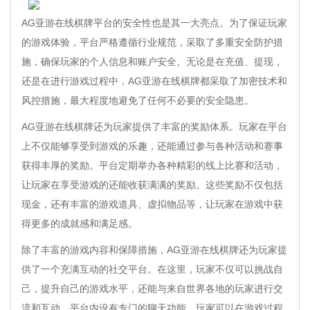
AG亚游在线棋牌平台的安全性也是其一大亮点。为了保证玩家
的游戏体验，平台严格遵循行业规范，采取了多重安全防护措
施，确保玩家的个人信息和账户安全。无论是在充值、提现，
还是在进行游戏过程中，AG亚游在线棋牌都采取了加密技术和
风控措施，最大程度地避免了任何不必要的安全隐患。
AG亚游在线棋牌还为玩家提供了丰富的奖励体系。玩家在平台
上不仅能够享受到游戏的乐趣，还能通过参与各种活动和赛事
获得丰厚的奖励。平台定期举办各种精彩的线上比赛和活动，
让玩家在享受游戏的还能收获满满的奖励。这些奖励不仅包括
现金，还有丰富的游戏道具、虚拟物品等，让玩家在游戏中获
得更多的成就感和满足感。
除了丰富的游戏内容和保障措施，AG亚游在线棋牌还为玩家提
供了一个充满互动的社交平台。在这里，玩家不仅可以挑战自
己，提升自己的游戏水平，还能与来自世界各地的玩家进行交
流和互动。平台内设有专门的聊天功能，玩家可以在游戏过程