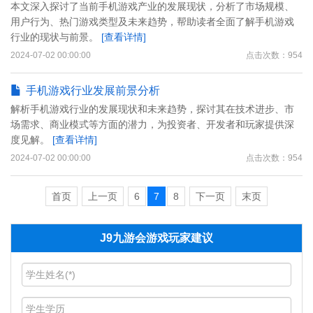
本文深入探讨了当前手机游戏产业的发展现状，分析了市场规模、
用户行为、热门游戏类型及未来趋势，帮助读者全面了解手机游戏
行业的现状与前景。
[查看详情]
2024-07-02 00:00:00
点击次数：954
手机游戏行业发展前景分析
解析手机游戏行业的发展现状和未来趋势，探讨其在技术进步、市
场需求、商业模式等方面的潜力，为投资者、开发者和玩家提供深
度见解。
[查看详情]
2024-07-02 00:00:00
点击次数：954
首页
上一页
6
7
8
下一页
末页
J9九游会游戏玩家建议