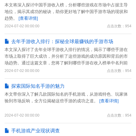
本文将深入探讨中国手游收入榜，分析哪些游戏在市场中占据主导
地位，揭示其成功的秘诀，助你更好地了解中国手游市场的现状和
趋势。
[查看详情]
2024-07-02 00:00:00
点击次数：954
去年手游收入排行：探秘全球最赚钱的手游市场
本文深入探讨了去年全球手游收入排行的情况，揭示了哪些手游在
市场上取得了巨大成功，并分析了这些游戏的成功原因和背后的市
场趋势。通过这篇文章，您将了解到哪些手游在收入榜单中名列前
茅，以及它们在全球范围内的表现和影响力。
[查看详情]
2024-07-02 00:00:00
点击次数：954
探索国际知名手游的魅力
本文带你深入了解几款国际知名的手机游戏，从游戏特色、玩家体
验到市场反响，全方位揭秘这些手游的成功之道。
[查看详情]
2024-07-02 00:00:00
点击次数：954
手机游戏产业现状调查