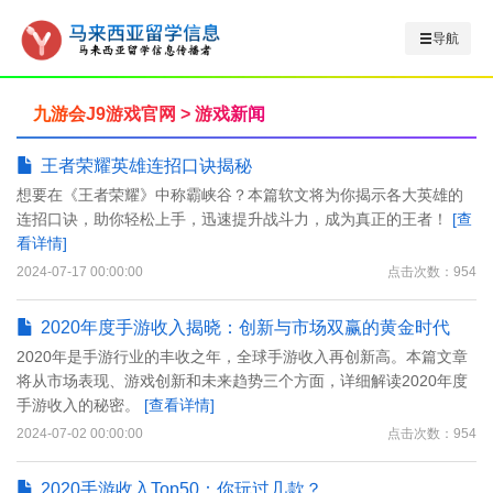
导航
九游会J9游戏官网
>
游戏新闻
王者荣耀英雄连招口诀揭秘
想要在《王者荣耀》中称霸峡谷？本篇软文将为你揭示各大英雄的
连招口诀，助你轻松上手，迅速提升战斗力，成为真正的王者！
[查
看详情]
2024-07-17 00:00:00
点击次数：954
2020年度手游收入揭晓：创新与市场双赢的黄金时代
2020年是手游行业的丰收之年，全球手游收入再创新高。本篇文章
将从市场表现、游戏创新和未来趋势三个方面，详细解读2020年度
手游收入的秘密。
[查看详情]
2024-07-02 00:00:00
点击次数：954
2020手游收入Top50：你玩过几款？