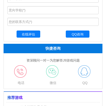
QQ咨询
快捷咨询
资深顾问一对一为您解答J9游戏问题
电话
微信
QQ
推荐游戏