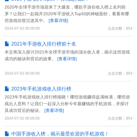
2020年全球手游市场迎来了大爆发，哪款手游在收入榜上名列前
茅？让我们一起揭开2020年手游收入Top50的神秘面纱，看看有哪
些游戏你曾沉迷其中。
[查看详情]
2024-07-02 00:00:00
点击次数：954
2021年手游收入排行榜前十名
本文将深入探讨2021年全球手游市场的顶尖收入者，揭示这些游戏
成功的秘诀和背后的故事。
[查看详情]
2024-07-02 00:00:00
点击次数：954
2023年手机游戏收入排行榜
2023年手机游戏收入排行榜揭晓！哪些游戏赚得盆满钵满，哪些游
戏出人意料？让我们一起深入分析今年最赚钱的手机游戏，并探讨
其成功背后的秘诀。
[查看详情]
2024-07-02 00:00:00
点击次数：954
中国手游收入榜，揭示最受欢迎的手机游戏！